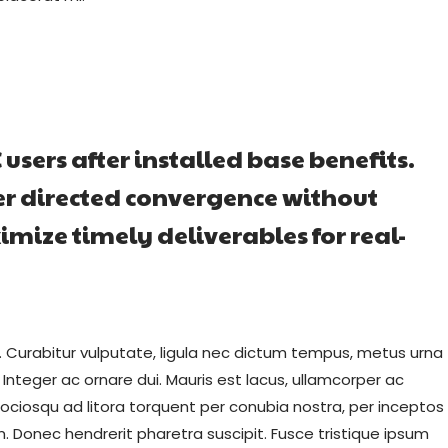
sers after installed base benefits.
er directed convergence without
mize timely deliverables for real-
. Curabitur vulputate, ligula nec dictum tempus, metus urna
. Integer ac ornare dui. Mauris est lacus, ullamcorper ac
ti sociosqu ad litora torquent per conubia nostra, per inceptos
 Donec hendrerit pharetra suscipit. Fusce tristique ipsum